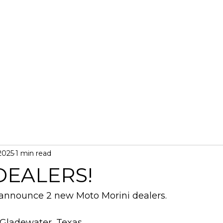
MODELS
ACCESSORIES
VIDEOS
FIND DEALERS
C
BLOGS
2025
1 min read
DEALERS!
 announce 2 new Moto Morini dealers.
 Gladewater, Texas