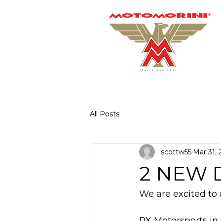
All Posts
scottw55
Mar 31, 
2 NEW 
We are excited to
RX Motorsports in