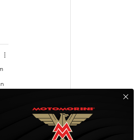
m 
n 
 
 