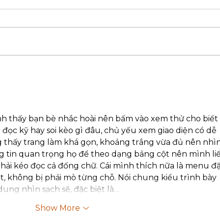
How To Choose the Right
Why
Size Motorcycle for Your
Your
Needs
Firs
nh thấy bạn bè nhắc hoài nên bấm vào xem thử cho biết 
 đọc kỹ hay soi kèo gì đâu, chủ yếu xem giao diện có dễ 
 thấy trang làm khá gọn, khoảng trắng vừa đủ nên nhìn
g tin quan trọng họ để theo dạng bảng cột nên mình liế
 phải kéo đọc cả đống chữ. Cái mình thích nữa là menu đặ
t, không bị phải mò từng chỗ. Nói chung kiểu trình bày 
dung nhìn sạch sẽ, đặc biệt là…
Show More