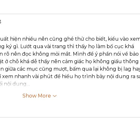
3
uất hiện nhiều nên cũng ghé thử cho biết, kiểu vào xem
g ký gì. Lướt qua vài trang thì thấy họ làm bố cục khá 
ìn rõ nên đọc không mỏi mắt. Mình để ý phần nói về bảo 
t ở chỗ khá dễ thấy nên cảm giác họ không giấu thông 
ển giữa các mục cũng mượt, bấm qua lại không bị lag ha
ỉ xem nhanh vài phút để hiểu họ trình bày nội dung ra sa
ối nội dung…
Show More