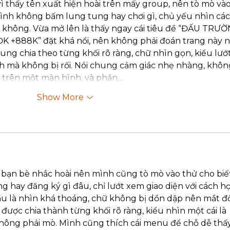
ì thấy tên xuất hiện hoài trên mấy group, nên tò mò vào
 Mình không bấm lung tung hay chơi gì, chủ yếu nhìn các
i không. Vừa mở lên là thấy ngay cái tiêu đề “ĐẤU TRƯ
 +888K” đặt khá nổi, nên không phải đoán trang này nó
ung chia theo từng khối rõ ràng, chữ nhìn gọn, kiểu lướt
h mà không bị rối. Nói chung cảm giác nhẹ nhàng, khôn
ứ trên một màn hình, và phần…
Show More
 bạn bè nhắc hoài nên mình cũng tò mò vào thử cho biết
 hay đăng ký gì đâu, chỉ lướt xem giao diện với cách họ
ầu là nhìn khá thoáng, chữ không bị dồn dập nên mắt đ
ược chia thành từng khối rõ ràng, kiểu nhìn một cái là 
hông phải mò. Mình cũng thích cái menu để chỗ dễ thấy