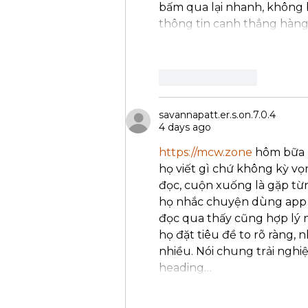
bấm qua lại nhanh, không b
thông tin canh thẳng hàng
Like
Reply
savannapatt.er.s.on.7.0.4
4 days ago
https://mcw.zone
 hôm bữa 
họ viết gì chứ không kỳ vọ
đọc, cuộn xuống là gặp từn
họ nhắc chuyện dùng app t
đọc qua thấy cũng hợp lý n
họ đặt tiêu đề to rõ ràng,
nhiều. Nói chung trải nghi
heading…