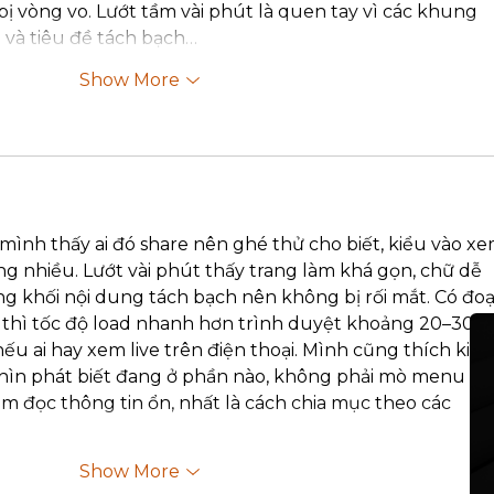
ị vòng vo. Lướt tầm vài phút là quen tay vì các khung 
 và tiêu đề tách bạch…
Show More
mình thấy ai đó share nên ghé thử cho biết, kiểu vào xe
ng nhiều. Lướt vài phút thấy trang làm khá gọn, chữ dễ 
g khối nội dung tách bạch nên không bị rối mắt. Có đoạ
hì tốc độ load nhanh hơn trình duyệt khoảng 20–30%,
ếu ai hay xem live trên điện thoại. Mình cũng thích kiểu
 nhìn phát biết đang ở phần nào, không phải mò menu 
ệm đọc thông tin ổn, nhất là cách chia mục theo các 
Show More