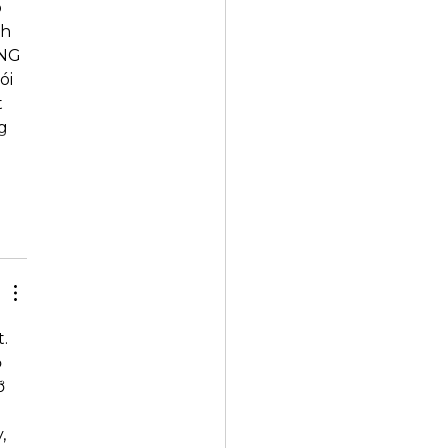
 
h 
ỜNG 
i 
 
g 
. 
 
ỡ 
, 