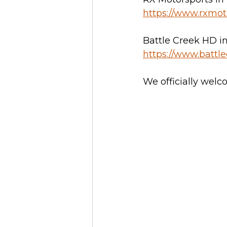
https://www.rxmot
Battle Creek HD in
https://www.battl
We officially welc