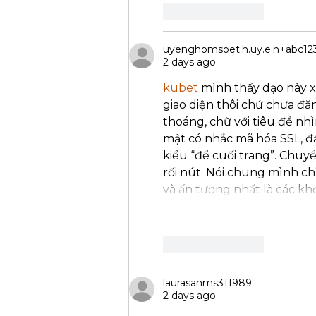
Like
Reply
uyenghomsoet.h.uy.e.n+abc12
2 days ago
kubet
 mình thấy dạo này x
giao diện thôi chứ chưa đăn
thoáng, chữ với tiêu đề nh
mật có nhắc mã hóa SSL, đặ
kiểu “để cuối trang”. Chuy
rối nút. Nói chung mình ch
và ấn tượng nhất là các kh
Like
Reply
laurasanms311989
2 days ago