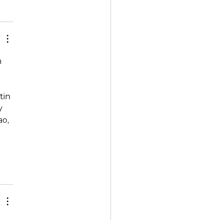
 
tin 
y 
o, 