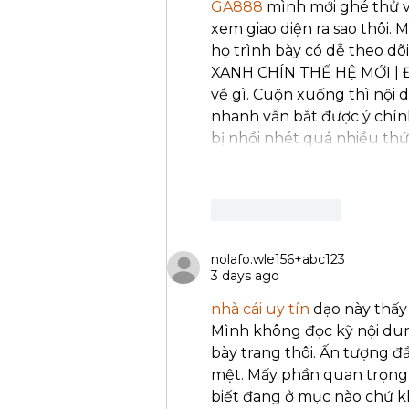
GA888
 mình mới ghé thử v
xem giao diện ra sao thôi.
họ trình bày có dễ theo dõ
XANH CHÍN THẾ HỆ MỚI | ĐK
về gì. Cuộn xuống thì nội d
nhanh vẫn bắt được ý chín
bị nhồi nhét quá nhiều th
Like
Reply
nolafo.wle156+abc123
3 days ago
nhà cái uy tín
 dạo này thấy
Mình không đọc kỹ nội dung
bày trang thôi. Ấn tượng đ
mệt. Mấy phần quan trọng đ
biết đang ở mục nào chứ k