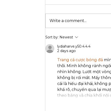
Write a comment...
What To Consider When
Sort by:
Newest
Buying a Cruiser
Motorcycle
lydiaharve.y50.4.4.4
2 days ago
Trang cá cược bóng đá
 mì
thôi. Mình không rảnh ngồi
nhìn không. Lướt một vòng
không bị rối mắt. Mấy thôn
cái là hiểu đại khái, không
khá rõ, chuyển qua lại mượ
theo bảng và chia khối nội 